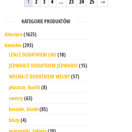
1
2
3
4
…
23
24
25
→
KATEGORIE PRODUKTÓW
dziecięce
(1625)
damskie
(293)
LEN/Z DODATKIEM LNU
(18)
JEDWAB/Z DODATKIEM JEDWABIU
(15)
WEŁNA/Z DODATKIEM WEŁNY
(57)
płaszcze, kurtki
(8)
swetry
(63)
koszule, bluzki
(85)
bluzy
(4)
marynarki, żakiety
(10)