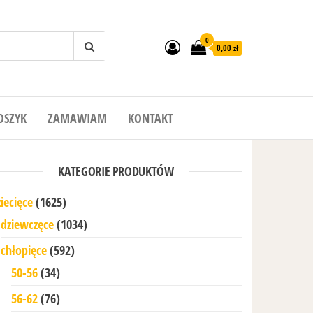
0
0,00 zł
OSZYK
ZAMAWIAM
KONTAKT
KATEGORIE PRODUKTÓW
iecięce
(1625)
dziewczęce
(1034)
chłopięce
(592)
50-56
(34)
56-62
(76)