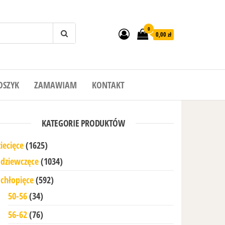
0
0,00 zł
OSZYK
ZAMAWIAM
KONTAKT
KATEGORIE PRODUKTÓW
iecięce
(1625)
dziewczęce
(1034)
chłopięce
(592)
50-56
(34)
56-62
(76)