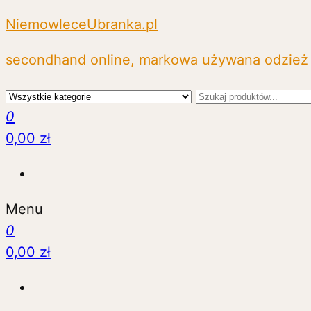
NiemowleceUbranka.pl
secondhand online, markowa używana odzież 
0
0,00 zł
Menu
0
0,00 zł