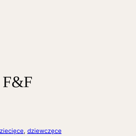
k F&F
ziecięce
,
dziewczęce