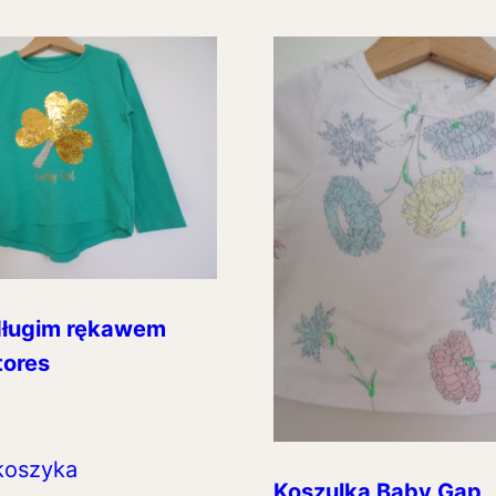
długim rękawem
tores
koszyka
Koszulka Baby Gap