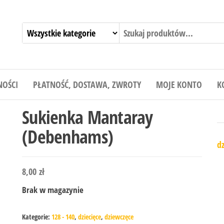
NOŚCI
PŁATNOŚĆ, DOSTAWA, ZWROTY
MOJE KONTO
K
Sukienka Mantaray
(Debenhams)
dz
8,00
zł
Brak w magazynie
Kategorie:
128 - 140
,
dziecięce
,
dziewczęce