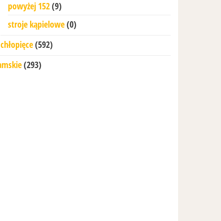
powyżej 152
(9)
stroje kąpielowe
(0)
chłopięce
(592)
amskie
(293)