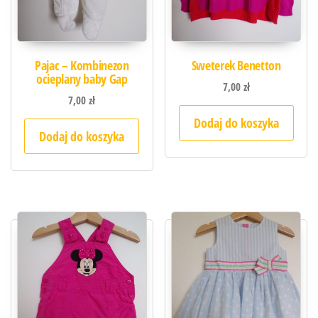
Pajac – Kombinezon
Sweterek Benetton
ocieplany baby Gap
7,00
zł
7,00
zł
Dodaj do koszyka
Dodaj do koszyka