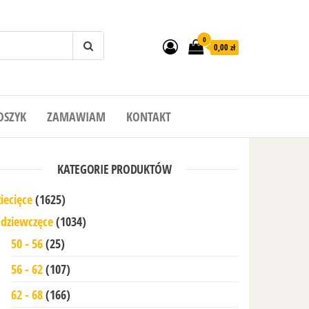
0
0,00 zł
OSZYK
ZAMAWIAM
KONTAKT
KATEGORIE PRODUKTÓW
iecięce
(1625)
dziewczęce
(1034)
50 - 56
(25)
56 - 62
(107)
62 - 68
(166)