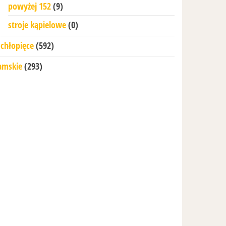
powyżej 152
(9)
stroje kąpielowe
(0)
chłopięce
(592)
amskie
(293)