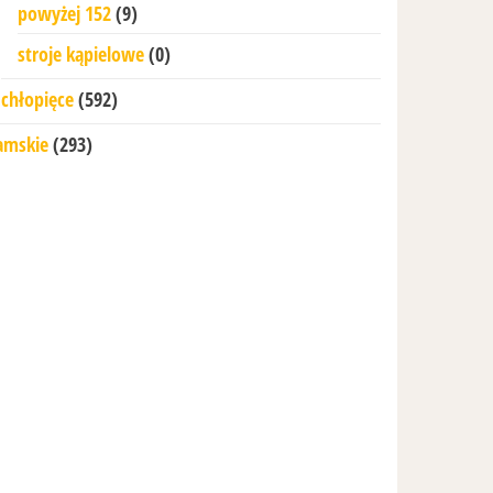
powyżej 152
(9)
stroje kąpielowe
(0)
chłopięce
(592)
amskie
(293)