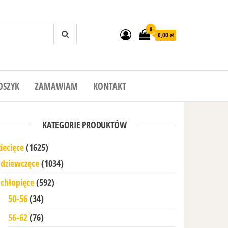
0
0,00 zł
OSZYK
ZAMAWIAM
KONTAKT
KATEGORIE PRODUKTÓW
iecięce
(1625)
dziewczęce
(1034)
chłopięce
(592)
50-56
(34)
56-62
(76)