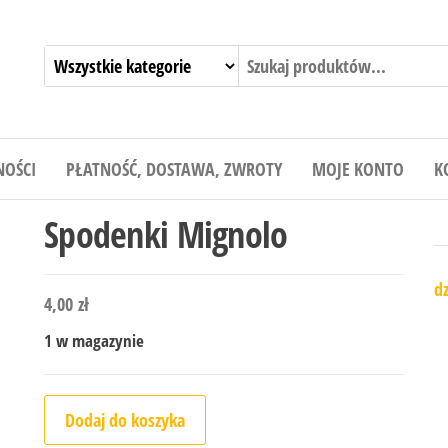
NOŚCI
PŁATNOŚĆ, DOSTAWA, ZWROTY
MOJE KONTO
K
Spodenki Mignolo
dz
4,00
zł
1 w magazynie
ilość Spodenki Mignolo
Dodaj do koszyka