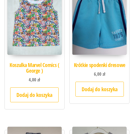
Koszulka Marvel Comics (
Krótkie spodenki dresowe
George )
6,00
zł
4,00
zł
Dodaj do koszyka
Dodaj do koszyka