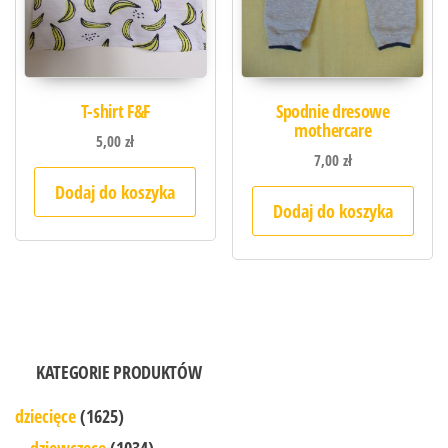
T-shirt F&F
Spodnie dresowe
mothercare
5,00
zł
7,00
zł
Dodaj do koszyka
Dodaj do koszyka
KATEGORIE PRODUKTÓW
dziecięce
(1625)
dziewczęce
(1034)