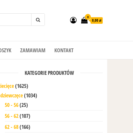
0
0,00 zł
OSZYK
ZAMAWIAM
KONTAKT
KATEGORIE PRODUKTÓW
iecięce
(1625)
dziewczęce
(1034)
50 - 56
(25)
56 - 62
(107)
62 - 68
(166)