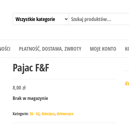
NOŚCI
PŁATNOŚĆ, DOSTAWA, ZWROTY
MOJE KONTO
K
Pajac F&F
dz
8,00
zł
Brak w magazynie
Kategorie:
56 - 62
,
dziecięce
,
dziewczęce