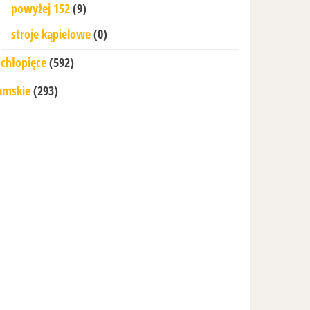
powyżej 152
(9)
stroje kąpielowe
(0)
chłopięce
(592)
amskie
(293)