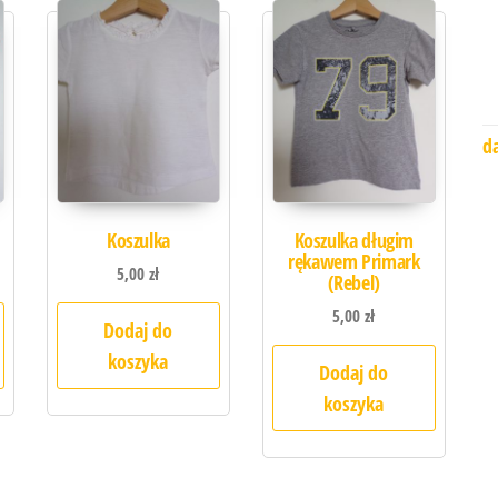
d
Koszulka
Koszulka długim
rękawem Primark
5,00
zł
(Rebel)
5,00
zł
Dodaj do
koszyka
Dodaj do
koszyka