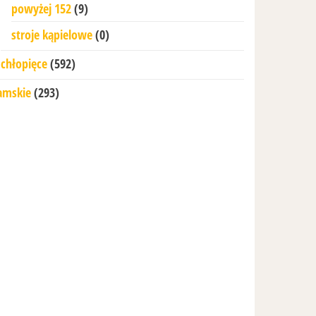
powyżej 152
(9)
stroje kąpielowe
(0)
chłopięce
(592)
amskie
(293)