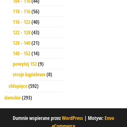
104 - 110
(44)
110 - 116
(56)
116 - 122
(40)
122 - 128
(43)
128 - 140
(21)
140 - 152
(14)
powyżej 152
(9)
stroje kąpielowe
(0)
chłopięce
(592)
damskie
(293)
Dumnie wspierane przez
WordPress
|
Motyw:
Envo
eCommerce