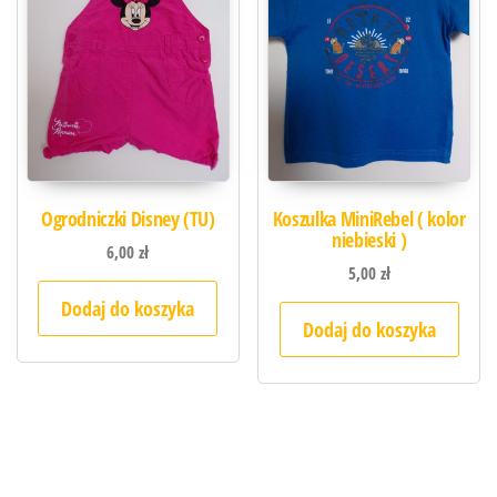
Ogrodniczki Disney (TU)
Koszulka MiniRebel ( kolor
niebieski )
6,00
zł
5,00
zł
Dodaj do koszyka
Dodaj do koszyka