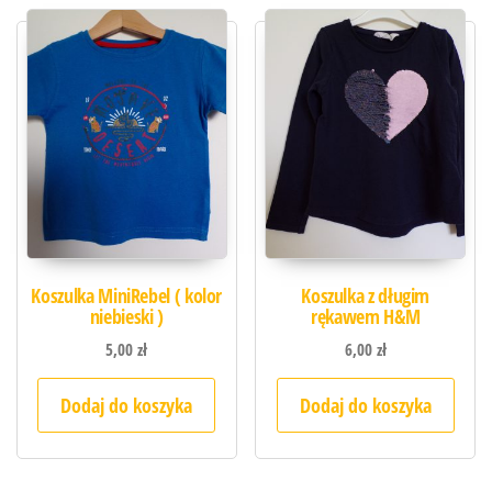
Koszulka MiniRebel ( kolor
Koszulka z długim
niebieski )
rękawem H&M
5,00
zł
6,00
zł
Dodaj do koszyka
Dodaj do koszyka